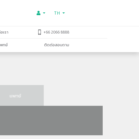
TH
่อเรา
+66 2066 8888
พทย์
ติดต่อสอบถาม
แพทย์