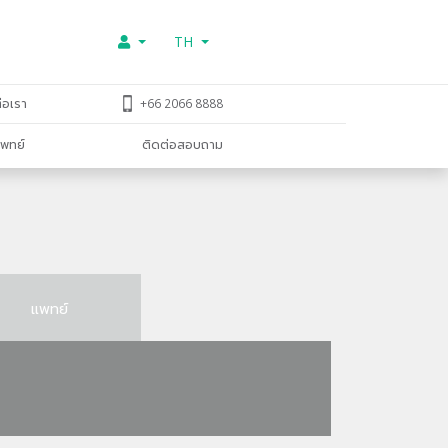
TH
่อเรา
+66 2066 8888
พทย์
ติดต่อสอบถาม
แพทย์