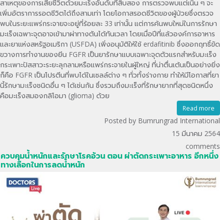
สาเหตุของการเสียชีวิตด้วยมะเร็งอันดับที่สิบสอง การตรวจพบแต่เนิ่น ๆ จะ
เพิ่มอัตราการรอดชีวิตได้ถึงสามเท่า โดยโอกาสรอดชีวิตของผู้ป่วยซึ่งตรวจ
พบในระยะแพร่กระจายจะอยู่ที่ร้อยละ 33 เท่านั้น แต่การค้นพบใหม่ในการรักษา
มะเร็งเฉพาะจุดอาจเข้ามาผ่าทางตันได้ทันเวลา โดยเมื่อปีที่แล้วองค์การอาหาร
และยาแห่งสหรัฐอเมริกา (USFDA) เพิ่งอนุมัติให้ใช้ erdafitinib ซึ่งออกฤทธิ์ขัด
ขวางการทำงานของยีน FGFR เป็นยารักษาแบบเฉพาะจุดตัวแรกสำหรับมะเร็ง
กระเพาะปัสสาวะระยะลุกลามหรือแพร่กระจายในผู้ใหญ่ ที่น่าตื่นเต้นเป็นอย่างยิ่ง
ก็คือ FGFR เป็นโปรตีนที่พบได้ในเซลล์ต่าง ๆ ทั่วทั้งร่างกาย ทำให้มีโอกาสที่ยา
นี้รักษามะเร็งชนิดอื่น ๆ ได้เช่นกัน ซึ่งรวมถึงมะเร็งที่รักษายากที่สุดชนิดหนึ่ง
คือมะเร็งสมองกลิโอมา (glioma) ด้วย
Read more
Posted by Bumrungrad International
15 มีนาคม 2564
comments
ควบคุมน้ำหนักและรักษาโรคอ้วน ตอน ผ่าตัดกระเพาะอาหาร อีกหนึ่ง
ทางเลือกในการลดน้ำหนัก