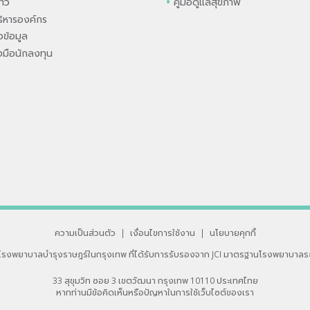
่าว
คู่มือดูแลสุขภาพ
ิหารองค์กร
ข้อมูล
องมือนักลงทุน
ความเป็นส่วนตัว
|
เงื่อนไขการใช้งาน
|
นโยบายคุกกี้
โรงพยาบาลบำรุงราษฎร์ในกรุงเทพ
ที่ได้รับการรับรองจาก JCI มาตรฐานโรงพยาบาลร
33 สุขุมวิท ซอย 3 เขตวัฒนา กรุงเทพ 10110 ประเทศไทย
หากท่านมีข้อคิดเห็นหรือปัญหาในการใช้เว็บไซต์ของเรา