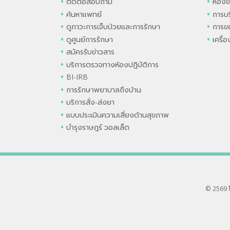
ติดต่อสอบถาม
ห้องข
ค้นหาแพทย์
การบร
ดูภาวะการเจ็บป่วยและการรักษา
การขอ
ดูศูนย์การรักษา
เครื่
สมัครรับข่าวสาร
บริการตรวจทางห้องปฏิบัติการ
BI-IRB
การรักษาพยาบาลถึงบ้าน
บริการสั่ง-ส่งยา
แบบประเมินความเสี่ยงด้านสุขภาพ
บำรุงราษฎร์ วอลเล็ต
© 2569 