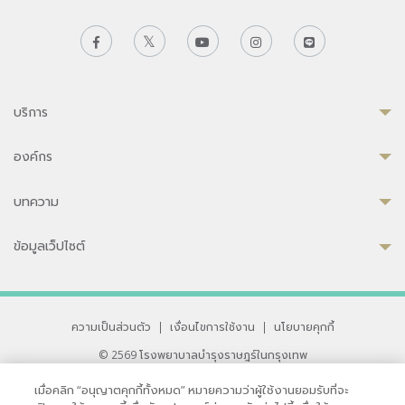
บริการ
องค์กร
บทความ
ข้อมูลเว็ปไซต์
ความเป็นส่วนตัว
|
เงื่อนไขการใช้งาน
|
นโยบายคุกกี้
© 2569 โรงพยาบาลบำรุงราษฎร์ในกรุงเทพ
ที่ได้รับการรับรองจาก JCI มาตรฐานโรงพยาบาลระดับสากล
เมื่อคลิก “อนุญาตคุกกี้ทั้งหมด” หมายความว่าผู้ใช้งานยอมรับที่จะ
33 สุขุมวิท ซอย 3 เขตวัฒนา กรุงเทพ 10110 ประเทศไทย