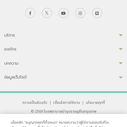
บริการ
องค์กร
บทความ
ข้อมูลเว็ปไซต์
ความเป็นส่วนตัว
|
เงื่อนไขการใช้งาน
|
นโยบายคุกกี้
© 2569 โรงพยาบาลบำรุงราษฎร์ในกรุงเทพ
ที่ได้รับการรับรองจาก JCI มาตรฐานโรงพยาบาลระดับสากล
เมื่อคลิก “อนุญาตคุกกี้ทั้งหมด” หมายความว่าผู้ใช้งานยอมรับที่จะ
33 สุขุมวิท ซอย 3 เขตวัฒนา กรุงเทพ 10110 ประเทศไทย