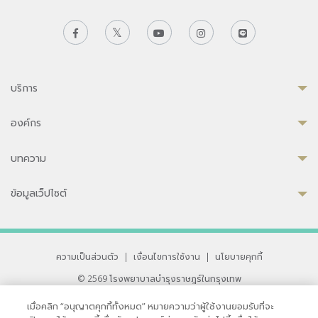
บริการ
องค์กร
บทความ
ข้อมูลเว็ปไซต์
ความเป็นส่วนตัว
|
เงื่อนไขการใช้งาน
|
นโยบายคุกกี้
© 2569 โรงพยาบาลบำรุงราษฎร์ในกรุงเทพ
ที่ได้รับการรับรองจาก JCI มาตรฐานโรงพยาบาลระดับสากล
เมื่อคลิก “อนุญาตคุกกี้ทั้งหมด” หมายความว่าผู้ใช้งานยอมรับที่จะ
33 สุขุมวิท ซอย 3 เขตวัฒนา กรุงเทพ 10110 ประเทศไทย