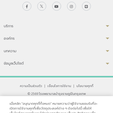
บริการ
องค์กร
บทความ
ข้อมูลเว็ปไซต์
ความเป็นส่วนตัว
|
เงื่อนไขการใช้งาน
|
นโยบายคุกกี้
© 2569 โรงพยาบาลบำรุงราษฎร์ในกรุงเทพ
ที่ได้รับการรับรองจาก JCI มาตรฐานโรงพยาบาลระดับสากล
เมื่อคลิก “อนุญาตคุกกี้ทั้งหมด” หมายความว่าผู้ใช้งานยอมรับที่จะ
33 สุขุมวิท ซอย 3 เขตวัฒนา กรุงเทพ 10110 ประเทศไทย
เปิดการใช้งานคุกกี้เพื่อวัตถุประสงค์ต่าง ๆ ดังต่อไปนี้ เพื่อให้
หากท่านมีข้อคิดเห็นหรือปัญหาในการใช้เว็บไซต์ของเรา