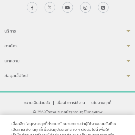
บริการ
องค์กร
บทความ
ข้อมูลเว็ปไซต์
ความเป็นส่วนตัว
|
เงื่อนไขการใช้งาน
|
นโยบายคุกกี้
© 2569 โรงพยาบาลบำรุงราษฎร์ในกรุงเทพ
ที่ได้รับการรับรองจาก JCI มาตรฐานโรงพยาบาลระดับสากล
เมื่อคลิก “อนุญาตคุกกี้ทั้งหมด” หมายความว่าผู้ใช้งานยอมรับที่จะ
33 สุขุมวิท ซอย 3 เขตวัฒนา กรุงเทพ 10110 ประเทศไทย
เปิดการใช้งานคุกกี้เพื่อวัตถุประสงค์ต่าง ๆ ดังต่อไปนี้ เพื่อให้
หากท่านมีข้อคิดเห็นหรือปัญหาในการใช้เว็บไซต์ของเรา