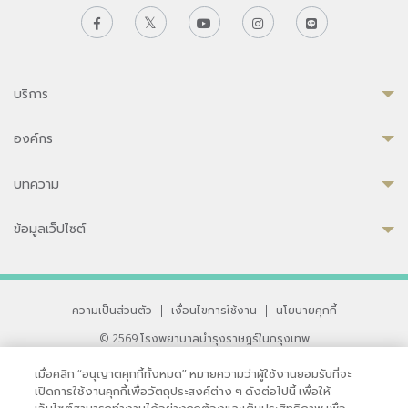
บริการ
องค์กร
บทความ
ข้อมูลเว็ปไซต์
ความเป็นส่วนตัว
|
เงื่อนไขการใช้งาน
|
นโยบายคุกกี้
© 2569 โรงพยาบาลบำรุงราษฎร์ในกรุงเทพ
ที่ได้รับการรับรองจาก JCI มาตรฐานโรงพยาบาลระดับสากล
เมื่อคลิก “อนุญาตคุกกี้ทั้งหมด” หมายความว่าผู้ใช้งานยอมรับที่จะ
33 สุขุมวิท ซอย 3 เขตวัฒนา กรุงเทพ 10110 ประเทศไทย
เปิดการใช้งานคุกกี้เพื่อวัตถุประสงค์ต่าง ๆ ดังต่อไปนี้ เพื่อให้
หากท่านมีข้อคิดเห็นหรือปัญหาในการใช้เว็บไซต์ของเรา