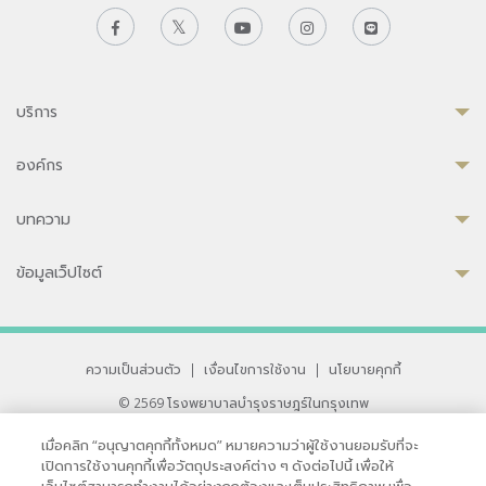
บริการ
องค์กร
บทความ
ข้อมูลเว็ปไซต์
ความเป็นส่วนตัว
|
เงื่อนไขการใช้งาน
|
นโยบายคุกกี้
© 2569 โรงพยาบาลบำรุงราษฎร์ในกรุงเทพ
ที่ได้รับการรับรองจาก JCI มาตรฐานโรงพยาบาลระดับสากล
เมื่อคลิก “อนุญาตคุกกี้ทั้งหมด” หมายความว่าผู้ใช้งานยอมรับที่จะ
33 สุขุมวิท ซอย 3 เขตวัฒนา กรุงเทพ 10110 ประเทศไทย
เปิดการใช้งานคุกกี้เพื่อวัตถุประสงค์ต่าง ๆ ดังต่อไปนี้ เพื่อให้
หากท่านมีข้อคิดเห็นหรือปัญหาในการใช้เว็บไซต์ของเรา