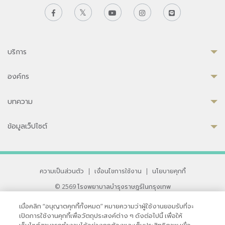
บริการ
องค์กร
บทความ
ข้อมูลเว็ปไซต์
ความเป็นส่วนตัว
|
เงื่อนไขการใช้งาน
|
นโยบายคุกกี้
© 2569 โรงพยาบาลบำรุงราษฎร์ในกรุงเทพ
ที่ได้รับการรับรองจาก JCI มาตรฐานโรงพยาบาลระดับสากล
เมื่อคลิก “อนุญาตคุกกี้ทั้งหมด” หมายความว่าผู้ใช้งานยอมรับที่จะ
33 สุขุมวิท ซอย 3 เขตวัฒนา กรุงเทพ 10110 ประเทศไทย
เปิดการใช้งานคุกกี้เพื่อวัตถุประสงค์ต่าง ๆ ดังต่อไปนี้ เพื่อให้
หากท่านมีข้อคิดเห็นหรือปัญหาในการใช้เว็บไซต์ของเรา