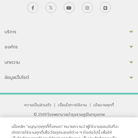
บริการ
องค์กร
บทความ
ข้อมูลเว็ปไซต์
ความเป็นส่วนตัว
|
เงื่อนไขการใช้งาน
|
นโยบายคุกกี้
© 2569 โรงพยาบาลบำรุงราษฎร์ในกรุงเทพ
ที่ได้รับการรับรองจาก JCI มาตรฐานโรงพยาบาลระดับสากล
เมื่อคลิก “อนุญาตคุกกี้ทั้งหมด” หมายความว่าผู้ใช้งานยอมรับที่จะ
33 สุขุมวิท ซอย 3 เขตวัฒนา กรุงเทพ 10110 ประเทศไทย
เปิดการใช้งานคุกกี้เพื่อวัตถุประสงค์ต่าง ๆ ดังต่อไปนี้ เพื่อให้
หากท่านมีข้อคิดเห็นหรือปัญหาในการใช้เว็บไซต์ของเรา