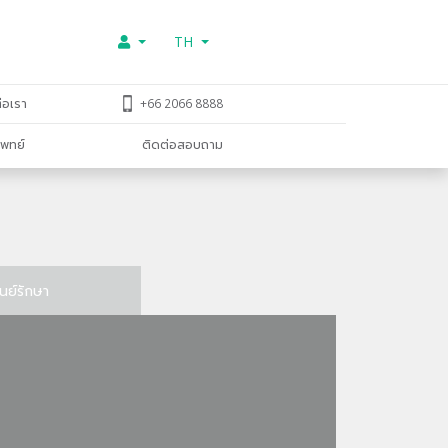
TH
่อเรา
+66 2066 8888
พทย์
ติดต่อสอบถาม
ูนย์รักษา