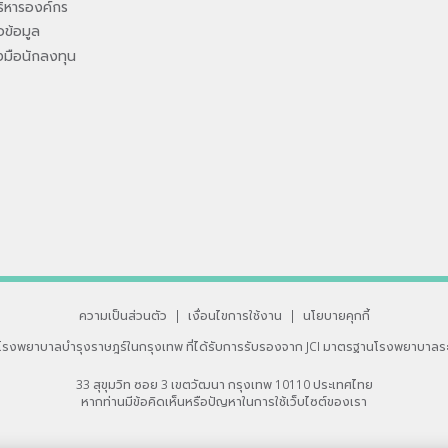
ิหารองค์กร
ข้อมูล
องมือนักลงทุน
ความเป็นส่วนตัว
|
เงื่อนไขการใช้งาน
|
นโยบายคุกกี้
โรงพยาบาลบำรุงราษฎร์ในกรุงเทพ
ที่ได้รับการรับรองจาก JCI มาตรฐานโรงพยาบาลร
33 สุขุมวิท ซอย 3 เขตวัฒนา กรุงเทพ 10110 ประเทศไทย
หากท่านมีข้อคิดเห็นหรือปัญหาในการใช้เว็บไซต์ของเรา