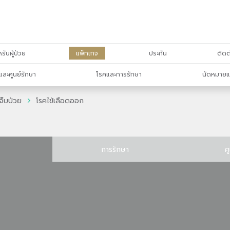
รับผู้ป่วย
แพ็กเกจ
ประกัน
ติดต
และศูนย์รักษา
โรคและการรักษา
นัดหมายแ
จ็บป่วย
โรคไข้เลือดออก
การรักษา
ศ