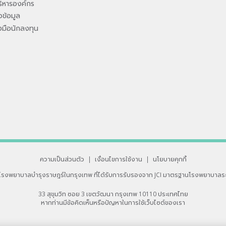
ิหารองค์กร
ข้อมูล
องมือนักลงทุน
ความเป็นส่วนตัว
|
เงื่อนไขการใช้งาน
|
นโยบายคุกกี้
โรงพยาบาลบำรุงราษฎร์ในกรุงเทพ
ที่ได้รับการรับรองจาก JCI มาตรฐานโรงพยาบาลร
33 สุขุมวิท ซอย 3 เขตวัฒนา กรุงเทพ 10110 ประเทศไทย
หากท่านมีข้อคิดเห็นหรือปัญหาในการใช้เว็บไซต์ของเรา