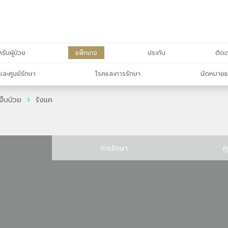
รับผู้ป่วย
แพ็กเกจ
ประกัน
ติดต
และศูนย์รักษา
โรคและการรักษา
นัดหมายแ
จ็บป่วย
รังแค
การรักษา
ศ