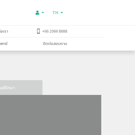
TH
่อเรา
+66 2066 8888
พทย์
ติดต่อสอบถาม
ูนย์รักษา