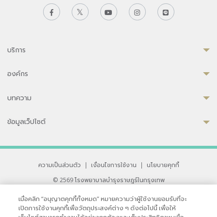
บริการ
องค์กร
บทความ
ข้อมูลเว็ปไซต์
ความเป็นส่วนตัว
|
เงื่อนไขการใช้งาน
|
นโยบายคุกกี้
© 2569 โรงพยาบาลบำรุงราษฎร์ในกรุงเทพ
ที่ได้รับการรับรองจาก JCI มาตรฐานโรงพยาบาลระดับสากล
เมื่อคลิก “อนุญาตคุกกี้ทั้งหมด” หมายความว่าผู้ใช้งานยอมรับที่จะ
33 สุขุมวิท ซอย 3 เขตวัฒนา กรุงเทพ 10110 ประเทศไทย
เปิดการใช้งานคุกกี้เพื่อวัตถุประสงค์ต่าง ๆ ดังต่อไปนี้ เพื่อให้
หากท่านมีข้อคิดเห็นหรือปัญหาในการใช้เว็บไซต์ของเรา