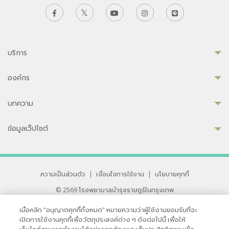
บริการ
องค์กร
บทความ
ข้อมูลเว็ปไซต์
ความเป็นส่วนตัว
|
เงื่อนไขการใช้งาน
|
นโยบายคุกกี้
© 2569 โรงพยาบาลบำรุงราษฎร์ในกรุงเทพ
ที่ได้รับการรับรองจาก JCI มาตรฐานโรงพยาบาลระดับสากล
เมื่อคลิก “อนุญาตคุกกี้ทั้งหมด” หมายความว่าผู้ใช้งานยอมรับที่จะ
33 สุขุมวิท ซอย 3 เขตวัฒนา กรุงเทพ 10110 ประเทศไทย
เปิดการใช้งานคุกกี้เพื่อวัตถุประสงค์ต่าง ๆ ดังต่อไปนี้ เพื่อให้
หากท่านมีข้อคิดเห็นหรือปัญหาในการใช้เว็บไซต์ของเรา