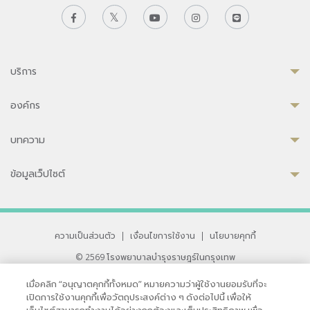
บริการ
องค์กร
บทความ
ข้อมูลเว็ปไซต์
ความเป็นส่วนตัว
|
เงื่อนไขการใช้งาน
|
นโยบายคุกกี้
© 2569 โรงพยาบาลบำรุงราษฎร์ในกรุงเทพ
ที่ได้รับการรับรองจาก JCI มาตรฐานโรงพยาบาลระดับสากล
เมื่อคลิก “อนุญาตคุกกี้ทั้งหมด” หมายความว่าผู้ใช้งานยอมรับที่จะ
33 สุขุมวิท ซอย 3 เขตวัฒนา กรุงเทพ 10110 ประเทศไทย
เปิดการใช้งานคุกกี้เพื่อวัตถุประสงค์ต่าง ๆ ดังต่อไปนี้ เพื่อให้
หากท่านมีข้อคิดเห็นหรือปัญหาในการใช้เว็บไซต์ของเรา