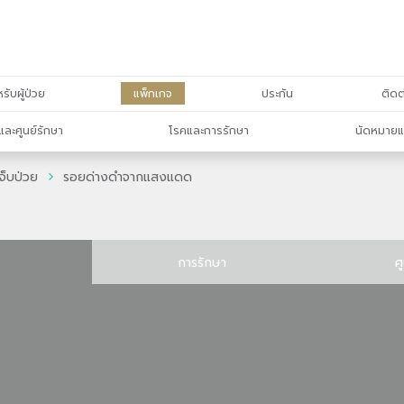
รับผู้ป่วย
แพ็กเกจ
ประกัน
ติดต
และศูนย์รักษา
โรคและการรักษา
นัดหมายแ
จ็บป่วย
รอยด่างดำจากแสงแดด
การรักษา
ศ