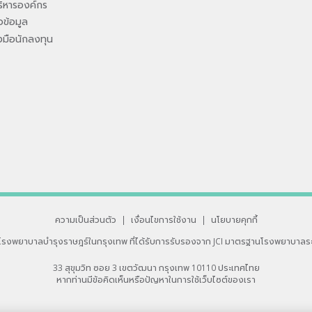
ิหารองค์กร
ข้อมูล
องมือนักลงทุน
ความเป็นส่วนตัว
|
เงื่อนไขการใช้งาน
|
นโยบายคุกกี้
โรงพยาบาลบำรุงราษฎร์ในกรุงเทพ
ที่ได้รับการรับรองจาก JCI มาตรฐานโรงพยาบาลร
33 สุขุมวิท ซอย 3 เขตวัฒนา กรุงเทพ 10110 ประเทศไทย
หากท่านมีข้อคิดเห็นหรือปัญหาในการใช้เว็บไซต์ของเรา