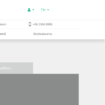
TH
่อเรา
+66 2066 8888
พทย์
ติดต่อสอบถาม
ูนย์รักษา