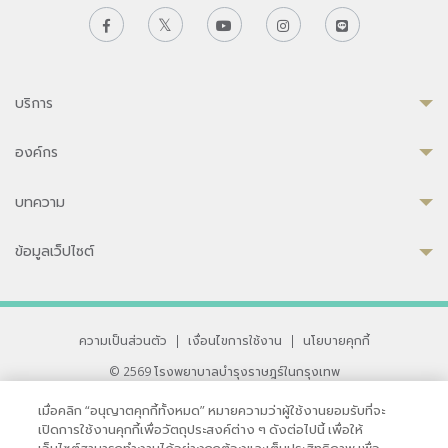
บริการ
องค์กร
บทความ
ข้อมูลเว็ปไซต์
ความเป็นส่วนตัว
|
เงื่อนไขการใช้งาน
|
นโยบายคุกกี้
© 2569 โรงพยาบาลบำรุงราษฎร์ในกรุงเทพ
ที่ได้รับการรับรองจาก JCI มาตรฐานโรงพยาบาลระดับสากล
เมื่อคลิก “อนุญาตคุกกี้ทั้งหมด” หมายความว่าผู้ใช้งานยอมรับที่จะ
33 สุขุมวิท ซอย 3 เขตวัฒนา กรุงเทพ 10110 ประเทศไทย
เปิดการใช้งานคุกกี้เพื่อวัตถุประสงค์ต่าง ๆ ดังต่อไปนี้ เพื่อให้
หากท่านมีข้อคิดเห็นหรือปัญหาในการใช้เว็บไซต์ของเรา