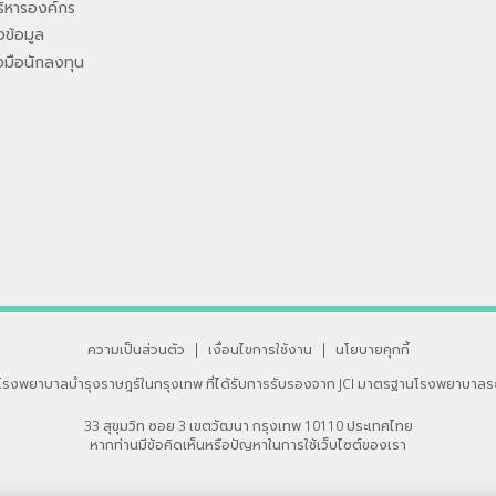
ิหารองค์กร
ข้อมูล
องมือนักลงทุน
ความเป็นส่วนตัว
|
เงื่อนไขการใช้งาน
|
นโยบายคุกกี้
โรงพยาบาลบำรุงราษฎร์ในกรุงเทพ
ที่ได้รับการรับรองจาก JCI มาตรฐานโรงพยาบาลร
33 สุขุมวิท ซอย 3 เขตวัฒนา กรุงเทพ 10110 ประเทศไทย
หากท่านมีข้อคิดเห็นหรือปัญหาในการใช้เว็บไซต์ของเรา