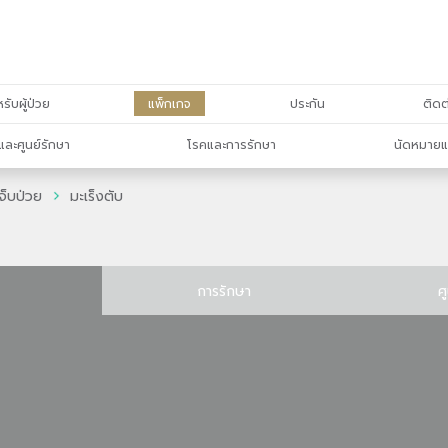
รับผู้ป่วย
แพ็กเกจ
ประกัน
ติดต
และศูนย์รักษา
โรคและการรักษา
นัดหมายแ
จ็บป่วย
มะเร็งตับ
การรักษา
ศ