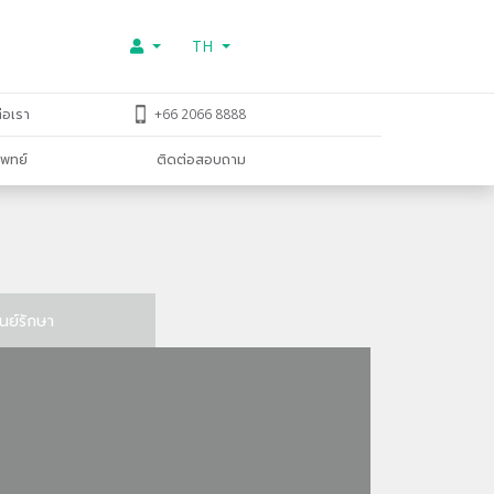
TH
่อเรา
+66 2066 8888
พทย์
ติดต่อสอบถาม
ูนย์รักษา