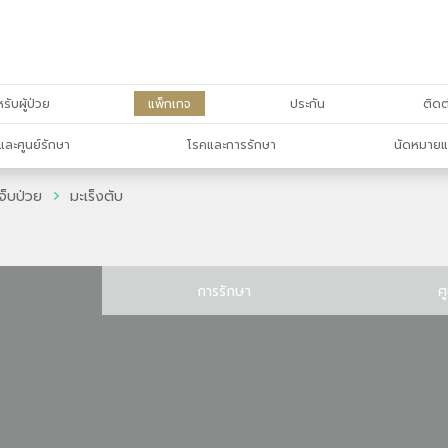
รับผู้ป่วย
แพ็กเกจ
ประกัน
ติดต
และศูนย์รักษา
โรคและการรักษา
นัดหมายแ
จ็บป่วย
มะเร็งตับ
การรักษา
ศ