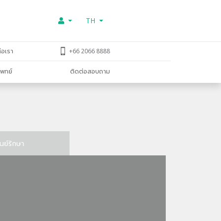
TH
่อเรา
+66 2066 8888
พทย์
ติดต่อสอบถาม
ูนย์รักษา