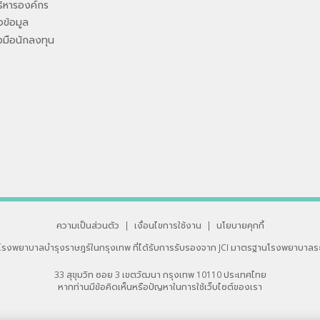
ิหารองค์กร
ข้อมูล
องมือนักลงทุน
ความเป็นส่วนตัว
|
เงื่อนไขการใช้งาน
|
นโยบายคุกกี้
โรงพยาบาลบำรุงราษฎร์ในกรุงเทพ
ที่ได้รับการรับรองจาก JCI มาตรฐานโรงพยาบาลร
33 สุขุมวิท ซอย 3 เขตวัฒนา กรุงเทพ 10110 ประเทศไทย
หากท่านมีข้อคิดเห็นหรือปัญหาในการใช้เว็บไซต์ของเรา