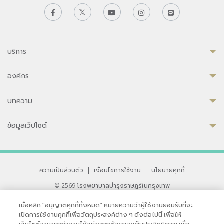
บริการ
องค์กร
บทความ
ข้อมูลเว็ปไซต์
ความเป็นส่วนตัว
|
เงื่อนไขการใช้งาน
|
นโยบายคุกกี้
© 2569 โรงพยาบาลบำรุงราษฎร์ในกรุงเทพ
ที่ได้รับการรับรองจาก JCI มาตรฐานโรงพยาบาลระดับสากล
เมื่อคลิก “อนุญาตคุกกี้ทั้งหมด” หมายความว่าผู้ใช้งานยอมรับที่จะ
33 สุขุมวิท ซอย 3 เขตวัฒนา กรุงเทพ 10110 ประเทศไทย
เปิดการใช้งานคุกกี้เพื่อวัตถุประสงค์ต่าง ๆ ดังต่อไปนี้ เพื่อให้
หากท่านมีข้อคิดเห็นหรือปัญหาในการใช้เว็บไซต์ของเรา