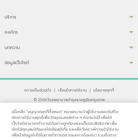
บริการ
องค์กร
บทความ
ข้อมูลเว็ปไซต์
ความเป็นส่วนตัว
|
เงื่อนไขการใช้งาน
|
นโยบายคุกกี้
© 2569 โรงพยาบาลบำรุงราษฎร์ในกรุงเทพ
ที่ได้รับการรับรองจาก JCI มาตรฐานโรงพยาบาลระดับสากล
เมื่อคลิก “อนุญาตคุกกี้ทั้งหมด” หมายความว่าผู้ใช้งานยอมรับที่จะ
33 สุขุมวิท ซอย 3 เขตวัฒนา กรุงเทพ 10110 ประเทศไทย
เปิดการใช้งานคุกกี้เพื่อวัตถุประสงค์ต่าง ๆ ดังต่อไปนี้ เพื่อให้
หากท่านมีข้อคิดเห็นหรือปัญหาในการใช้เว็บไซต์ของเรา
เว็บไซต์สามารถทำงานได้อย่างถูกต้องและเต็มประสิทธิภาพ เพื่อ
เปิดใช้คุณสมบัติของโซเชียลมีเดีย และเพื่อวิเคราะห์การเข้าใช้งาน
เพื่อนำข้อมูลไปใช้ในการทำการตลาดและการโฆษณา รวมถึงการ