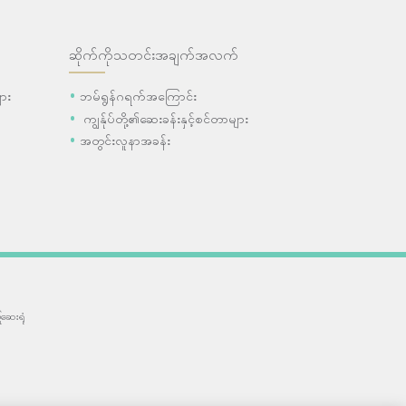
ဆိုက်ကိုသတင်းအချက်အလက်
ား
ဘမ်ရွန်ဂရက်အကြောင်း
ကျွန်ုပ်တို့၏ဆေးခန်းနှင့်စင်တာများ
အတွင်းလူနာအခန်း
ဆေးရုံ