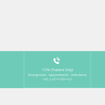
1378 (Thailand Only)
Emergencies - Appointments - Ambulance
နေ့စဉ် ၂၄ နာရီ အသင့်ရှိနေပါသည်။