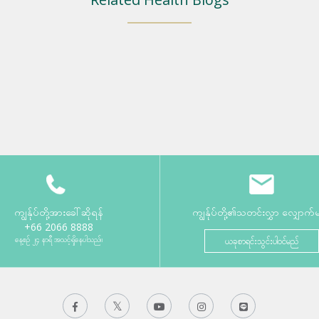
ကျွန်ုပ်တို့အားခေါ်ဆိုရန်
ကျွန်ုပ်တို့၏သတင်းလွှာ လျှောက်
+66 2066 8888
နေ့စဉ် ၂၄ နာရီ အသင့်ရှိနေပါသည်။
ယခုစာရင်းသွင်းပါဝင်မည်