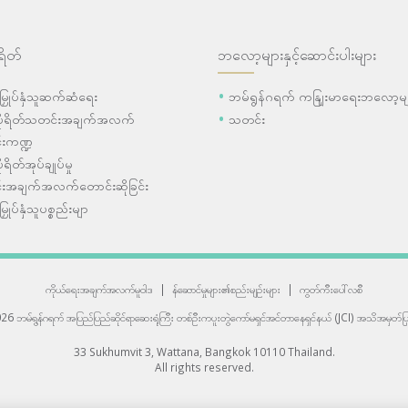
ရိတ်
ဘလော့များနှင့်ဆောင်းပါးများ
ီးမြှုပ်နှံသူဆက်ဆံရေး
ဘမ်ရွန်ဂရက် ကနျြးမာရေးဘလော့မျ
ပိုရိတ်သတင်းအချက်အလက်
သတင်း
းကဏ္ဍ
ုရိတ်အုပ်ချုပ်မှု
းအချက်အလက်တောင်းဆိုခြင်း
းမြှုပ်နှံသူပစ္စည်းမျာ
ကိုယ်ရေးအချက်အလက်မူဝါဒ
|
န်ဆောင်မှုများ၏စည်းမျဉ်းများ
|
ကွတ်ကီးပေါ်လစီ
6 ဘမ်ရွန်ဂရက် အပြည်ပြည်ဆိုင်ရာဆေးရုံကြီး
တစ်ဦးကပူးတွဲကော်မရှင်အင်တာနေရှင်နယ် (JCI) အသိအမှတ်ပြု
33 Sukhumvit 3, Wattana, Bangkok 10110 Thailand.
All rights reserved.