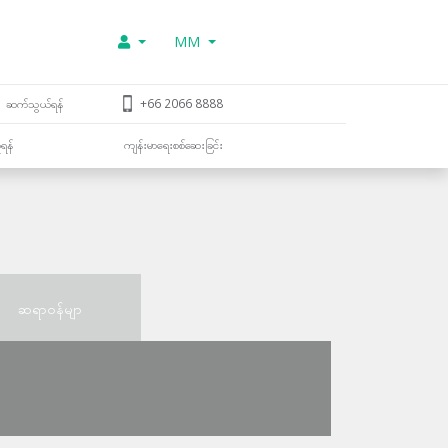
MM
ဆက်သွယ်ရန်
+66 2066 8888
ူရန်
ကျန်းမာရေးစစ်ဆေးခြင်း
ဆရာဝန်မျာ