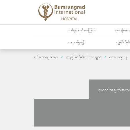
ဘမ်ရွန်ဂရက်အကြောင်း
လူနာဝန်ဆောင်
ဆရာဝန်ရှာရန်
ကျွန်ုပ်တို
ပင်မစာမျက်နှာ
ကျွန်ုပ်တို့၏စင်တာများ
ကလေးဌာန
သတင်းအချက်အလ