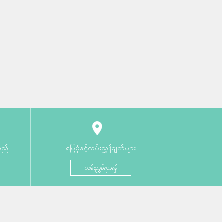
မည်
မြေပုံနှင့်လမ်းညွှန်ချက်များ
လမ်းညွှန်ရယူရန်