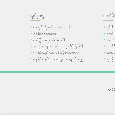
လှုပ်ရှားမှု
ကော်ပို
စာအုပ်ခန့်အပ်တာဝန်ပေးခြင်း
ရင်းနှ
စုံစမ်းစစ်ဆေးရေး
ကော်
တစ်ဦးဆရာဝန်ကိုရှာပါ
သတင်
အခြေအနေများနှင့်ကုသမှုကိုကြည့်ပါ
ကော်ပိ
ကျွန်ုပ်တို့၏ဆေးခန်းနှင့်စင်တာမျာ
သတင်
ကျွန်ုပ်တို့၏သတင်းလွှာ လျှောက်မည်
ရင်းနှီ
© 202