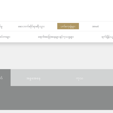
မှု
ဆေးဘက်ဆိုင်ရာခရီးသွား
ပက်ကေ့ချ်များ
အာမခံ
့၏စင်တာများ
ရောဂါအခြေအနေများနှင့်ကုသမှုများ
ရက်ချိန်းယ
က်
အခွအေနေ
ကုသ