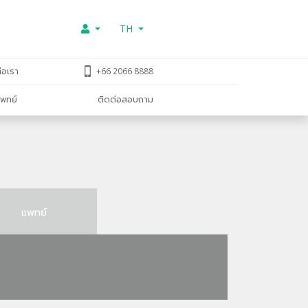
TH
่อเรา
+66 2066 8888
พทย์
ติดต่อสอบถาม
แพทย์