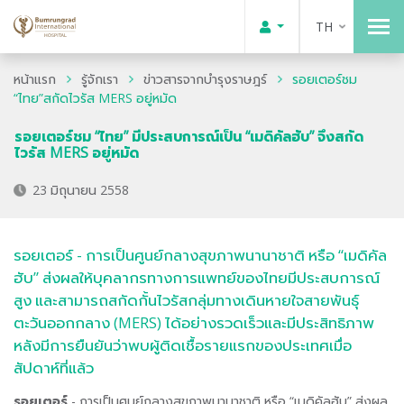
TH
หน้าแรก
รู้จักเรา
ข่าวสารจากบำรุงราษฎร์
รอยเตอร์ชม
“ไทย”สกัดไวรัส MERS อยู่หมัด
รอยเตอร์ชม “ไทย” มีประสบการณ์เป็น “เมดิคัลฮับ” จึงสกัด
ไวรัส MERS อยู่หมัด
23 มิถุนายน 2558
รอยเตอร์ - การเป็นศูนย์กลางสุขภาพนานาชาติ หรือ “เมดิคัล
ฮับ” ส่งผลให้บุคลากรทางการแพทย์ของไทยมีประสบการณ์
สูง และสามารถสกัดกั้นไวรัสกลุ่มทางเดินหายใจสายพันธุ์
ตะวันออกกลาง (MERS) ได้อย่างรวดเร็วและมีประสิทธิภาพ
หลังมีการยืนยันว่าพบผู้ติดเชื้อรายแรกของประเทศเมื่อ
สัปดาห์ที่แล้ว
รอยเตอร์
- การเป็นศูนย์กลางสุขภาพนานาชาติ หรือ “เมดิคัลฮับ” ส่งผล