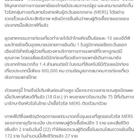
ให้บุคลากรทางการแพทย์ของไทยมีประสบการณ์สูง และสามารถสกัดกั้น
ไวรัสกลุ่มทางเดินหายใจสายพันธุ์ตะวันออกกลาง (MERS) ได้อย่าง
รวดเร็วและมีประสิทธิภาพ หลังมีการยืนยันว่าพบผู้ติดเชื้อรายแรกของ
ประเทศเมื่อสัปดาห์ที่แล้ว
อุตสาหกรรมการท่องเที่ยวทำรายได้เข้าไทยคิดเป็นร้อยละ 10 ของจีดีพี
และไทยยังเป็นจุดหมายปลายทางอันดับ 1 ในภูมิภาคเอเชียตะวันออก
เฉียงใต้สำหรับผู้ป่วยที่แสวงหาบริการทางการแพทย์ที่ราคาถูกแต่มี
คุณภาพ โดยเฉลี่ยแล้วมีนักท่องเที่ยวเชิงการแพทย์เดินทางมายัง
ประเทศไทยมากถึง 1.4 ล้านคนต่อปี ในขณะที่สิงคโปร์มีตัวเลขนักท่อง
เที่ยวประเภทนี้เพียง 600,000 คน ตามข้อมูลจากสมาคมการท่องเที่ยว
เชิงการแพทย์ไทย
ด้วยเหตุนี้ ไทยจึงมีเดิมพันค่อนข้างสูง เมื่อกระทรวงสาธารณสุขเปิดเผย
เมื่อวันพฤหัสบดีที่แล้ว (18 มิ.ย.) ว่า พบชายชาวโอมานวัย 75 ปีที่เดินทาง
มารักษาโรคหัวใจในไทย นำเชื้อไวรัส MERS ติดตัวมาด้วย
เกาหลีใต้ซึ่งเผชิญวิกฤตการแพร่ระบาดครั้งรุนแรงที่สุดของไวรัส MERS
รองจากซาอุดีอาระเบีย ประกาศพบผู้ติดเชื้อใหม่อีก 3 ราย และเสียชีวิต
เพิ่มอีก 2 รายในวันนี้ (22) ทำให้ยอดรวมผู้ติดเชื้อในแดนโสมขาวขยับเป็น
172 ราย ในจำนวนนี้เสียชีวิตแล้ว 27 ราย