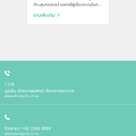
กีระสุนทรพงษ์ แพทย์ผู้เชี่ยวชาญโรค
ติดเชื้อ ซึ่งจะมาให้ข้อมูลอย่างละเอียด
อ่านเพิ่มเติม
พร้อมเยี่ยมชมห้องจุลชีววิทยาคลินิก
หรือห้องสำหรับเพาะเชื้อ เพื่อดูขั้นตอน
ในการตรวจสอบหาเชื้อและทดสอบเชื้อ
ที่ดื้อยา
1378
ฉุกเฉิน นัดหมายแพทย์ เรียกรถพยาบาล
พร้อมบริการทุกวัน 24 ชม.
โทรหาเรา
+66 2066 8888
พร้อมบริการทุกวัน 24 ชม.