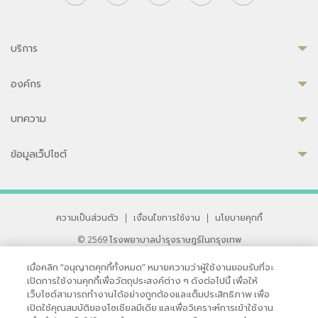
บริการ
องค์กร
บทความ
ข้อมูลเว็ปไซต์
ความเป็นส่วนตัว
|
เงื่อนไขการใช้งาน
|
นโยบายคุกกี้
© 2569 โรงพยาบาลบำรุงราษฎร์ในกรุงเทพ
ที่ได้รับการรับรองจาก JCI มาตรฐานโรงพยาบาลระดับสากล
เมื่อคลิก “อนุญาตคุกกี้ทั้งหมด” หมายความว่าผู้ใช้งานยอมรับที่จะ
33 สุขุมวิท ซอย 3 เขตวัฒนา กรุงเทพ 10110 ประเทศไทย
เปิดการใช้งานคุกกี้เพื่อวัตถุประสงค์ต่าง ๆ ดังต่อไปนี้ เพื่อให้
หากท่านมีข้อคิดเห็นหรือปัญหาในการใช้เว็บไซต์ของเรา
เว็บไซต์สามารถทำงานได้อย่างถูกต้องและเต็มประสิทธิภาพ เพื่อ
เปิดใช้คุณสมบัติของโซเชียลมีเดีย และเพื่อวิเคราะห์การเข้าใช้งาน