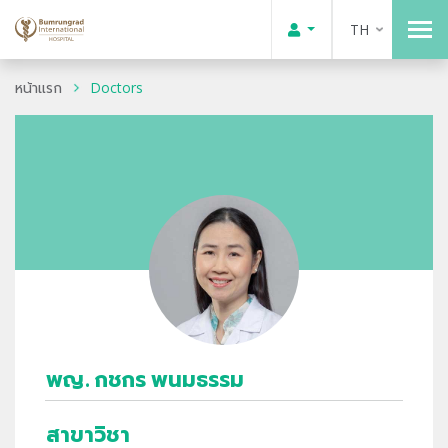
TH
หน้าแรก
Doctors
พญ. กชกร พนมธรรม
สาขาวิชา