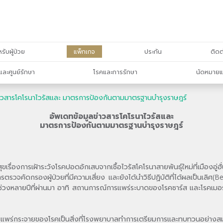
รับผู้ป่วย
แพ็กเกจ
ประกัน
ติดต
และศูนย์รักษา
โรคและการรักษา
นัดหมายแ
่าวสารโคโรนาไวรัสและ มาตรการป้องกันตามมาตรฐานบำรุงราษฎร์
อัพเดทข้อมูลข่าวสารโคโรนาไวรัสและ
มาตรการป้องกันตามมาตรฐานบำรุงราษฎร์
่องการเฝ้าระวังโรคปอดอักเสบจากเชื้อไวรัสโคโรนาสายพันธุ์ใหม่ที่เมืองอู่
วจคัดกรองผู้ป่วยที่มีความเสี่ยง และยังได้นำวิธีปฏิบัติที่ได้ผลเป็นเลิศ(
คในช่วงหลายปีที่ผ่านมา อาทิ สถานการณ์การแพร่ระบาดของโรคซาร์ส และโรคเมอ
ารแพร่กระจายของโรคเป็นสิ่งที่โรงพยาบาลทำการเตรียมการและทบทวนอย่างส