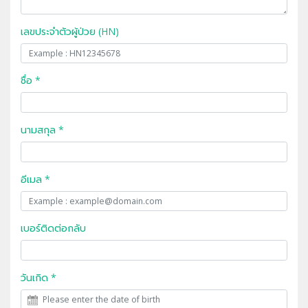
เลขประจำตัวผู้ป่วย (HN)
ชื่อ *
นามสกุล *
อีเมล *
เบอร์ติดต่อกลับ
วันเกิด *