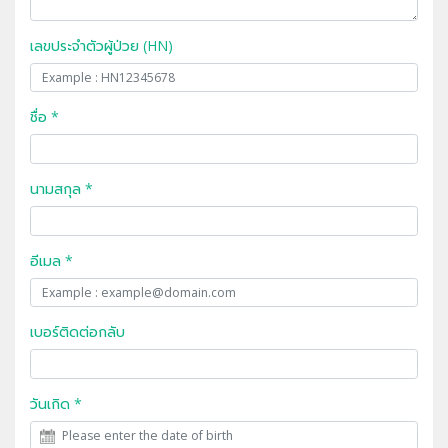
เลขประจำตัวผู้ป่วย (HN)
ชื่อ *
นามสกุล *
อีเมล *
เบอร์ติดต่อกลับ
วันเกิด *