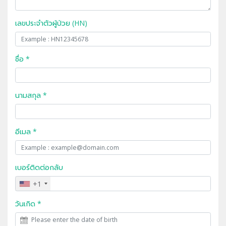
เลขประจำตัวผู้ป่วย (HN)
ชื่อ *
นามสกุล *
อีเมล *
เบอร์ติดต่อกลับ
+1
วันเกิด *