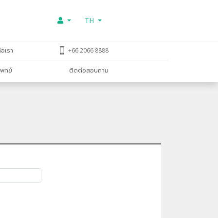
TH
่อเรา
+66 2066 8888
พทย์
ติดต่อสอบถาม