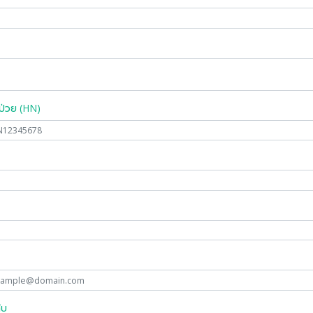
้ป่วย (HN)
ับ