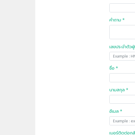
คำถาม *
เลขประจำตัวผู
ชื่อ *
นามสกุล *
อีเมล *
เบอร์ติดต่อกล