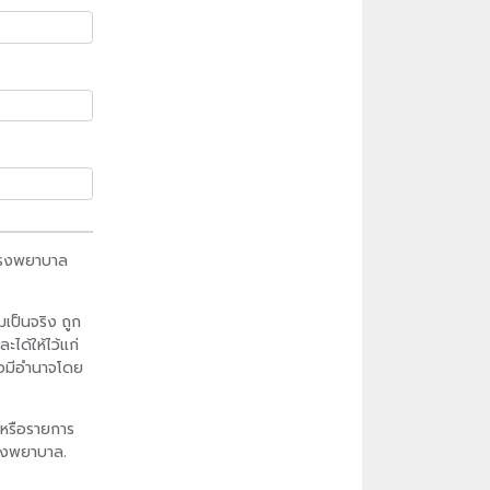
รงพยาบาล
มเป็นจริง ถูก
ได้ให้ไว้แก่
รือมีอำนาจโดย
 หรือรายการ
่โรงพยาบาล.