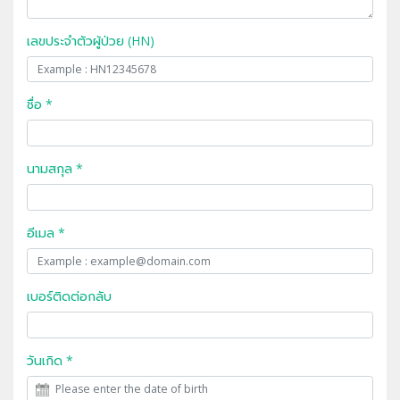
เลขประจำตัวผู้ป่วย (HN)
ชื่อ *
นามสกุล *
อีเมล *
เบอร์ติดต่อกลับ
วันเกิด *