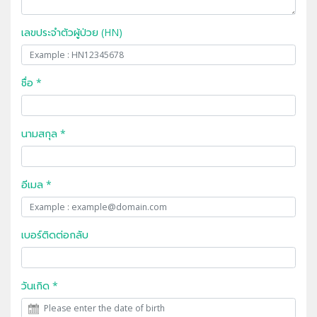
เลขประจำตัวผู้ป่วย (HN)
ชื่อ *
นามสกุล *
อีเมล *
เบอร์ติดต่อกลับ
วันเกิด *