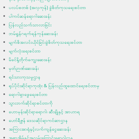
ပလပ်စတစ် (အလှကုန်) ခွဲစိတ်ကုသရေးစင်တာ
ပါကင်ဆန်ရောဂါဆေးခန်း
ပြန်လည်သက်သာလာခြင်း
ဘမ်ရွန်ဂရက်ရန်ကုန်ဆေးခန်း
မျက်စိအလင်းယိုင်ခြင်းခွဲစိတ်ကုသရေးစင်တာ
မျက်လုံးရေးစင်တာ
မိခင်နို့တိုက်ကျွေးဆေးခန်း
မှတ်ဉာဏ်ဆေးခန်း
ရင်သားကုသမှုဌာန
ရုပ်ပိုင်းဆိုင်ရာကုထုံး & ပြန်လည်ထူထောင်ရေးစင်တာမှ
ရောဂါရှာဖွေရေးစင်တာ
သွားဘက်ဆိုင်ရာစင်တာကို
ဟောမုန်း‌ဆိုင်ရာရောဂါ၊ ဆီးချိုနှင့် အာဟာရ
ဟော်ရီဇွန် ဒေသဆိုင်ရာကင်ဆာဌာန
အကြားအာရုံနှင့်လက်ကျန်ငွေဆေးခန်း
အစာအိမ်နှင့်အူလမ်းကြောင်းရောဂါဌာန