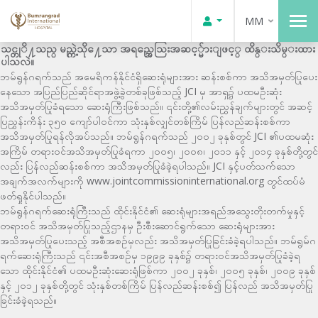
MM
သင္တုိ႔သည္ မည္ကဲ့သို႔ေသာ အရည္အေသြးအဆင့္မ်ားျဖင့္ ထိန္းသိမ္းထား
ပါသလဲ။
ဘမ်ရွန်ဂရက်သည် အမေရိကန်နိုင်ငံရှိဆေးရုံများအား ဆန်းစစ်ကာ အသိအမှတ်ပြုပေး
နေသော အပြည်ပြည်ဆိုင်ရာအဖွဲ့ခွဲတစ်ခုဖြစ်သည့် JCI မှ အာရှ၌ ပထမဦးဆုံး
အသိအမှတ်ပြုခံရသော ဆေးရုံကြီးဖြစ်သည်။ ၎င်းတို့၏လမ်းညွှန်ချက်များတွင် အဆင့်
ပြညွှန်းကိန်း ၃၅၀ ကျော်ပါဝင်ကာ သုံးနှစ်လျှင်တစ်ကြိမ် ပြန်လည်ဆန်းစစ်ကာ
အသိအမှတ်ပြုရန်လိုအပ်သည်။ ဘမ်ရွန်ဂရက်သည် ၂၀၀၂ ခုနှစ်တွင် JCI ၏ပထမဆုံး
အကြိမ် တရားဝင်အသိအမှတ်ပြုခံရကာ ၂၀၀၅၊ ၂၀၀၈၊ ၂၀၁၁ နှင့် ၂၀၁၄ ခုနှစ်တို့တွင်
လည်း ပြန်လည်ဆန်းစစ်ကာ အသိအမှတ်ပြုခံခဲ့ရပါသည်။ JCI နှင့်ပတ်သက်သော
အချက်အလက်များကို www.jointcommissioninternational.org တွင်ထပ်မံ
ဖတ်ရှုနိုင်ပါသည်။
ဘမ်ရွန်ဂရက်ဆေးရုံကြီးသည် ထိုင်းနိုင်ငံ၏ ဆေးရုံများအရည်အသွေးတိုးတက်မှုနှင့်
တရားဝင် အသိအမှတ်ပြုသည့်ဌာနမှ ဦးစီးဆောင်ရွက်သော ဆေးရုံများအား
အသိအမှတ်ပြုပေးသည့် အစီအစဉ်မှလည်း အသိအမှတ်ပြုခြင်းခံခဲ့ရပါသည်။ ဘမ်ရွမ်ဂ
ရက်ဆေးရုံကြီးသည် ၎င်းအစီအစဉ်မှ ၁၉၉၉ ခုနှစ်၌ တရားဝင်အသိအမှတ်ပြုခံခဲ့ရ
သော ထိုင်းနိုင်ငံ၏ ပထမဦးဆုံးဆေးရုံဖြစ်ကာ ၂၀၀၂ ခုနှစ်၊ ၂၀၀၅ ခုနှစ်၊ ၂၀၀၉ ခုနှစ်
နှင့် ၂၀၁၂ ခုနှစ်တို့တွင် သုံးနှစ်တစ်ကြိမ် ပြန်လည်ဆန်းစစ်၍ ပြန်လည် အသိအမှတ်ပြု
ခြင်းခံခဲ့ရသည်။