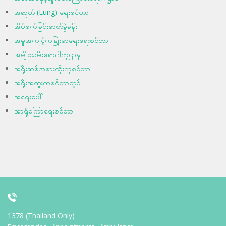
အဆုတ် (Lung) ရေးစင်တာ
အိပ်စက်ခြင်းဓာတ်ခွဲခန်း
အမူအကျင့်ကနျြးမာရေးရေးစင်တာ
အမျိုးသမီးရောဂါကုဌာန
အရိုးဆစ်အစားထိုးကုစင်တာ
အရိုးအထူးကုစင်တာတွင်
အရေးပေါ်
အာရုံကြောရေးစင်တာ
1378 (Thailand Only)