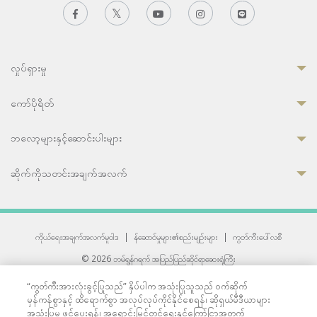
လှုပ်ရှားမှု
ကော်ပိုရိတ်
ဘလော့များနှင့်ဆောင်းပါးများ
ဆိုက်ကိုသတင်းအချက်အလက်
ကိုယ်ရေးအချက်အလက်မူဝါဒ
|
န်ဆောင်မှုများ၏စည်းမျဉ်းများ
|
ကွတ်ကီးပေါ်လစီ
© 2026 ဘမ်ရွန်ဂရက် အပြည်ပြည်ဆိုင်ရာဆေးရုံကြီး
တစ်ဦးကပူးတွဲကော်မရှင်အင်တာနေရှင်နယ် (JCI) အသိအမှတ်ပြုဆေးရုံ
“ကွတ်ကီးအားလုံးခွင့်ပြုသည်” နှိပ်ပါက အသုံးပြုသူသည် ဝက်ဆိုက်
33 Sukhumvit 3, Wattana, Bangkok 10110 Thailand.
မှန်ကန်စွာနှင့် ထိရောက်စွာ အလုပ်လုပ်ကိုင်နိုင်စေရန်၊ ဆိုရှယ်မီဒီယာများ
All rights reserved.
အသုံးပြုမှု ဖွင့်ပေးရန်၊ အရောင်းမြှင့်တင်ရေးနှင့်ကြော်ငြာအတွက်