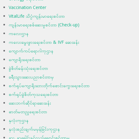
Vaccination Center
VitalLife သိပ္ပံကျန်းမာရေးစင်တာ
ကျန်းမာရေးစစ်ဆေးမှုစင်တာ (Check-up)
ကလေးဌာန
ကလေးမွေးဖွားရေးစင်တာ & IVF ဆေးခန်း
ကျောက်ကပ်ရောဂါကုဌာန
ကျောရိုးရေးစင်တာ
ခွဲစိတ်ခန်းသုံးရေးစင်တာ
ခရီးသွားဆေးပညာစင်တာမှ
စက်ရုပ်ကျောရိုးဘေးတိုက်စောင်းကွေးရေးစင်တာ
စက်ရုပ်ခွဲစိတ်ကုသရေးစင်တာ
ဆေးဘက်ဆိုင်ရာဆေးခန်း
ဓာတ်မတည့ရေးစင်တာ
နှလုံးကုဌာန
နှလုံးစည်းချက်မမှန်ခြင်းကုဌာန
နား, နှာခေါင်းနှင့်လည်ချောင်းစင်တာမှ