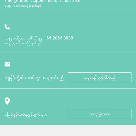
Emergencies - Appointments - Ambulance
နေ့စဉ် ၂၄ နာရီ အသင့်ရှိနေပါသည်။
ကျွန်ုပ်တို့အားခေါ်ဆိုရန်
+66 2066 8888
နေ့စဉ် ၂၄ နာရီ အသင့်ရှိနေပါသည်။
ကျွန်ုပ်တို့၏သတင်းလွှာ လျှောက်မည်
ယခုစာရင်းသွင်းပါဝင်မည်
မြေပုံနှင့်လမ်းညွှန်ချက်များ
လမ်းညွှန်ရယူရန်