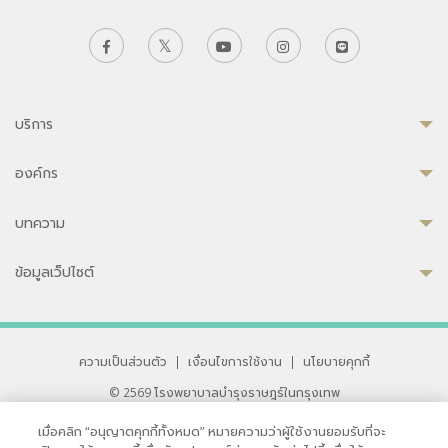
บริการ
องค์กร
บทความ
ข้อมูลเว็ปไซต์
ความเป็นส่วนตัว
|
เงื่อนไขการใช้งาน
|
นโยบายคุกกี้
© 2569 โรงพยาบาลบำรุงราษฎร์ในกรุงเทพ
ที่ได้รับการรับรองจาก JCI มาตรฐานโรงพยาบาลระดับสากล
เมื่อคลิก “อนุญาตคุกกี้ทั้งหมด” หมายความว่าผู้ใช้งานยอมรับที่จะ
33 สุขุมวิท ซอย 3 เขตวัฒนา กรุงเทพ 10110 ประเทศไทย