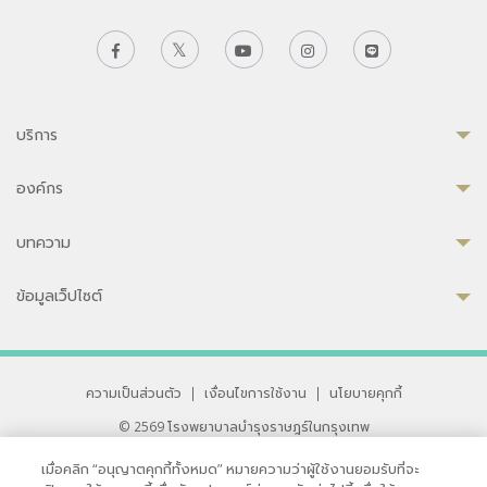
บริการ
องค์กร
บทความ
ข้อมูลเว็ปไซต์
ความเป็นส่วนตัว
|
เงื่อนไขการใช้งาน
|
นโยบายคุกกี้
© 2569 โรงพยาบาลบำรุงราษฎร์ในกรุงเทพ
ที่ได้รับการรับรองจาก JCI มาตรฐานโรงพยาบาลระดับสากล
เมื่อคลิก “อนุญาตคุกกี้ทั้งหมด” หมายความว่าผู้ใช้งานยอมรับที่จะ
33 สุขุมวิท ซอย 3 เขตวัฒนา กรุงเทพ 10110 ประเทศไทย