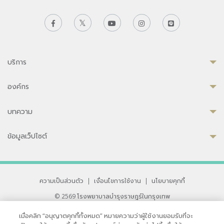
บริการ
องค์กร
บทความ
ข้อมูลเว็ปไซต์
ความเป็นส่วนตัว
|
เงื่อนไขการใช้งาน
|
นโยบายคุกกี้
© 2569 โรงพยาบาลบำรุงราษฎร์ในกรุงเทพ
ที่ได้รับการรับรองจาก JCI มาตรฐานโรงพยาบาลระดับสากล
เมื่อคลิก “อนุญาตคุกกี้ทั้งหมด” หมายความว่าผู้ใช้งานยอมรับที่จะ
33 สุขุมวิท ซอย 3 เขตวัฒนา กรุงเทพ 10110 ประเทศไทย