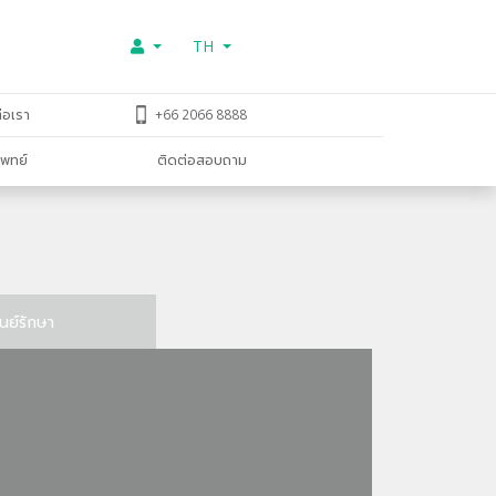
TH
่อเรา
+66 2066 8888
พทย์
ติดต่อสอบถาม
ูนย์รักษา