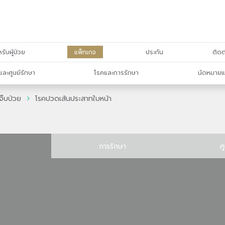
รับผู้ป่วย
แพ็กเกจ
ประกัน
ติดต
และศูนย์รักษา
โรคและการรักษา
นัดหมายแ
จ็บป่วย
โรคปวดเส้นประสาทใบหน้า
การรักษา
ศ