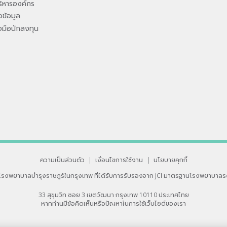
ิหารองค์กร
ข้อมูล
องมือนักลงทุน
ความเป็นส่วนตัว
|
เงื่อนไขการใช้งาน
|
นโยบายคุกกี้
โรงพยาบาลบำรุงราษฎร์ในกรุงเทพ
ที่ได้รับการรับรองจาก JCI มาตรฐานโรงพยาบาลร
33 สุขุมวิท ซอย 3 เขตวัฒนา กรุงเทพ 10110 ประเทศไทย
หากท่านมีข้อคิดเห็นหรือปัญหาในการใช้เว็บไซต์ของเรา