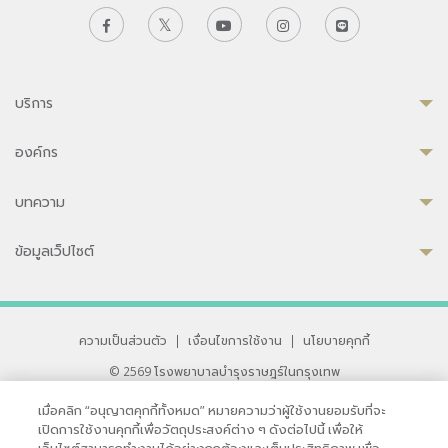
บริการ
องค์กร
บทความ
ข้อมูลเว็ปไซต์
ความเป็นส่วนตัว
|
เงื่อนไขการใช้งาน
|
นโยบายคุกกี้
© 2569 โรงพยาบาลบำรุงราษฎร์ในกรุงเทพ
ที่ได้รับการรับรองจาก JCI มาตรฐานโรงพยาบาลระดับสากล
เมื่อคลิก “อนุญาตคุกกี้ทั้งหมด” หมายความว่าผู้ใช้งานยอมรับที่จะ
33 สุขุมวิท ซอย 3 เขตวัฒนา กรุงเทพ 10110 ประเทศไทย
เปิดการใช้งานคุกกี้เพื่อวัตถุประสงค์ต่าง ๆ ดังต่อไปนี้ เพื่อให้
หากท่านมีข้อคิดเห็นหรือปัญหาในการใช้เว็บไซต์ของเรา