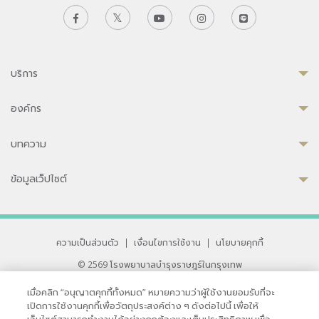
บริการ
องค์กร
บทความ
ข้อมูลเว็ปไซต์
ความเป็นส่วนตัว
|
เงื่อนไขการใช้งาน
|
นโยบายคุกกี้
© 2569 โรงพยาบาลบำรุงราษฎร์ในกรุงเทพ
ที่ได้รับการรับรองจาก JCI มาตรฐานโรงพยาบาลระดับสากล
เมื่อคลิก “อนุญาตคุกกี้ทั้งหมด” หมายความว่าผู้ใช้งานยอมรับที่จะ
33 สุขุมวิท ซอย 3 เขตวัฒนา กรุงเทพ 10110 ประเทศไทย
เปิดการใช้งานคุกกี้เพื่อวัตถุประสงค์ต่าง ๆ ดังต่อไปนี้ เพื่อให้
หากท่านมีข้อคิดเห็นหรือปัญหาในการใช้เว็บไซต์ของเรา