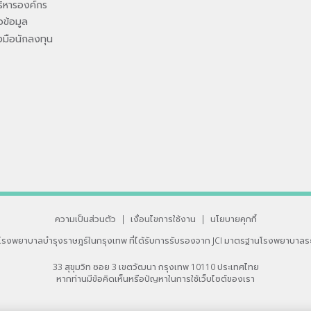
ิหารองค์กร
ข้อมูล
องมือนักลงทุน
ความเป็นส่วนตัว
|
เงื่อนไขการใช้งาน
|
นโยบายคุกกี้
โรงพยาบาลบำรุงราษฎร์ในกรุงเทพ
ที่ได้รับการรับรองจาก JCI มาตรฐานโรงพยาบาลร
33 สุขุมวิท ซอย 3 เขตวัฒนา กรุงเทพ 10110 ประเทศไทย
หากท่านมีข้อคิดเห็นหรือปัญหาในการใช้เว็บไซต์ของเรา