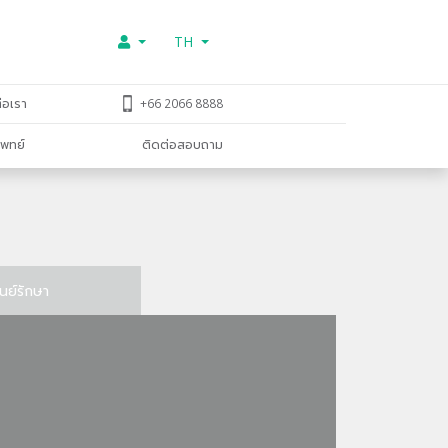
TH
่อเรา
+66 2066 8888
พทย์
ติดต่อสอบถาม
ูนย์รักษา