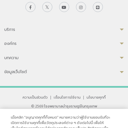
บริการ
องค์กร
บทความ
ข้อมูลเว็ปไซต์
ความเป็นส่วนตัว
|
เงื่อนไขการใช้งาน
|
นโยบายคุกกี้
© 2569 โรงพยาบาลบำรุงราษฎร์ในกรุงเทพ
ที่ได้รับการรับรองจาก JCI มาตรฐานโรงพยาบาลระดับสากล
เมื่อคลิก “อนุญาตคุกกี้ทั้งหมด” หมายความว่าผู้ใช้งานยอมรับที่จะ
33 สุขุมวิท ซอย 3 เขตวัฒนา กรุงเทพ 10110 ประเทศไทย
เปิดการใช้งานคุกกี้เพื่อวัตถุประสงค์ต่าง ๆ ดังต่อไปนี้ เพื่อให้
หากท่านมีข้อคิดเห็นหรือปัญหาในการใช้เว็บไซต์ของเรา