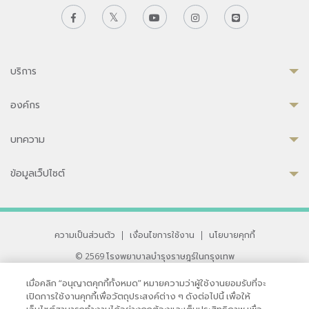
บริการ
องค์กร
บทความ
ข้อมูลเว็ปไซต์
ความเป็นส่วนตัว
|
เงื่อนไขการใช้งาน
|
นโยบายคุกกี้
© 2569 โรงพยาบาลบำรุงราษฎร์ในกรุงเทพ
ที่ได้รับการรับรองจาก JCI มาตรฐานโรงพยาบาลระดับสากล
เมื่อคลิก “อนุญาตคุกกี้ทั้งหมด” หมายความว่าผู้ใช้งานยอมรับที่จะ
33 สุขุมวิท ซอย 3 เขตวัฒนา กรุงเทพ 10110 ประเทศไทย
เปิดการใช้งานคุกกี้เพื่อวัตถุประสงค์ต่าง ๆ ดังต่อไปนี้ เพื่อให้
หากท่านมีข้อคิดเห็นหรือปัญหาในการใช้เว็บไซต์ของเรา