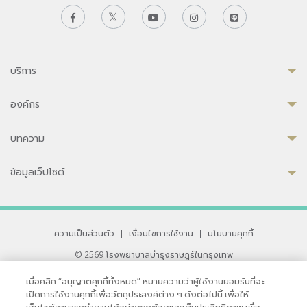
บริการ
องค์กร
บทความ
ข้อมูลเว็ปไซต์
ความเป็นส่วนตัว
|
เงื่อนไขการใช้งาน
|
นโยบายคุกกี้
© 2569 โรงพยาบาลบำรุงราษฎร์ในกรุงเทพ
ที่ได้รับการรับรองจาก JCI มาตรฐานโรงพยาบาลระดับสากล
เมื่อคลิก “อนุญาตคุกกี้ทั้งหมด” หมายความว่าผู้ใช้งานยอมรับที่จะ
33 สุขุมวิท ซอย 3 เขตวัฒนา กรุงเทพ 10110 ประเทศไทย
เปิดการใช้งานคุกกี้เพื่อวัตถุประสงค์ต่าง ๆ ดังต่อไปนี้ เพื่อให้
หากท่านมีข้อคิดเห็นหรือปัญหาในการใช้เว็บไซต์ของเรา