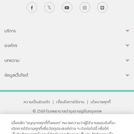
บริการ
องค์กร
บทความ
ข้อมูลเว็ปไซต์
ความเป็นส่วนตัว
|
เงื่อนไขการใช้งาน
|
นโยบายคุกกี้
© 2569 โรงพยาบาลบำรุงราษฎร์ในกรุงเทพ
ที่ได้รับการรับรองจาก JCI มาตรฐานโรงพยาบาลระดับสากล
เมื่อคลิก “อนุญาตคุกกี้ทั้งหมด” หมายความว่าผู้ใช้งานยอมรับที่จะ
33 สุขุมวิท ซอย 3 เขตวัฒนา กรุงเทพ 10110 ประเทศไทย
เปิดการใช้งานคุกกี้เพื่อวัตถุประสงค์ต่าง ๆ ดังต่อไปนี้ เพื่อให้
หากท่านมีข้อคิดเห็นหรือปัญหาในการใช้เว็บไซต์ของเรา