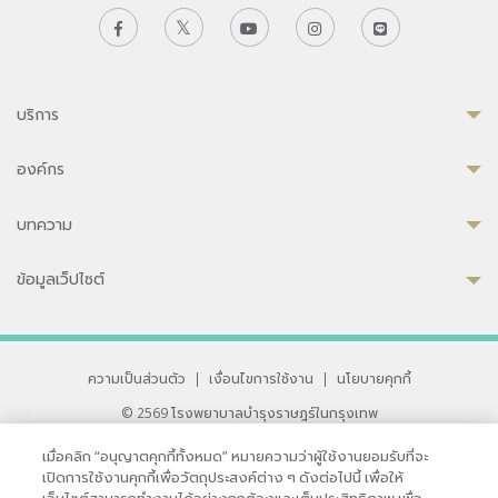
บริการ
องค์กร
บทความ
ข้อมูลเว็ปไซต์
ความเป็นส่วนตัว
|
เงื่อนไขการใช้งาน
|
นโยบายคุกกี้
© 2569 โรงพยาบาลบำรุงราษฎร์ในกรุงเทพ
ที่ได้รับการรับรองจาก JCI มาตรฐานโรงพยาบาลระดับสากล
เมื่อคลิก “อนุญาตคุกกี้ทั้งหมด” หมายความว่าผู้ใช้งานยอมรับที่จะ
33 สุขุมวิท ซอย 3 เขตวัฒนา กรุงเทพ 10110 ประเทศไทย
เปิดการใช้งานคุกกี้เพื่อวัตถุประสงค์ต่าง ๆ ดังต่อไปนี้ เพื่อให้
หากท่านมีข้อคิดเห็นหรือปัญหาในการใช้เว็บไซต์ของเรา